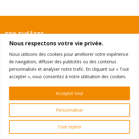
TTO THÉÂTRE
Nous respectons votre vie privée.
396 - 398 Galeries de la Toison d'Or
1050 Ixelles
Nous utilisons des cookies pour améliorer votre expérience
de navigation, diffuser des publicités ou des contenus
RÉSERVATIONS
personnalisés et analyser notre trafic. En cliquant sur « Tout
Par téléphone au 02 510 0510
accepter », vous consentez à notre utilisation des cookies.
ou
directement en ligne
Accepter tout
© Théâtre de la Toison d'Or 2026
Personnaliser
Vie privée
Tout rejeter