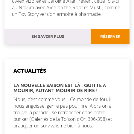
d’Alex Vizorek et Caroline Allan, revient cette fois-ci
au Novum avec Alice on the Roof et Mustii, comme
un Toy Story version armoire à pharmacie.
EN SAVOIR PLUS
RÉSERVER
ACTUALITÉS
LA NOUVELLE SAISON EST LÀ : QUITTE À
MOURIR, AUTANT MOURIR DE RIRE !
Nous, c’est comme vous… Ce monde de fou, il
nous angoisse, genre pas pour rire. Alors on a
trouvé la parade : se retrancher dans notre
bunker (Galeries de la Toison d’Or, 396-398) et
pratiquer un survivalisme bien à nous.