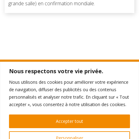
grande salle) en confirmation mondiale.
Nous respectons votre vie privée.
TTO THÉÂTRE
Nous utilisons des cookies pour améliorer votre expérience
396 - 398 Galeries de la Toison d'Or
de navigation, diffuser des publicités ou des contenus
1050 Ixelles
personnalisés et analyser notre trafic. En cliquant sur « Tout
accepter », vous consentez à notre utilisation des cookies.
RÉSERVATIONS
Par téléphone au 02 510 0510
Accepter tout
ou
directement en ligne
Personnaliser