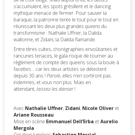
s’accumulent, les spots grésillent et le dancing
mythique menace de fermer. Pour sauver la
baraque, la patronne tente le tout pour le tout en
réunissant les deux plus grandes
queens
du
transformisme : Nathalie Uffner, la Dalida
wallonne, et Zidani, la Dalida flamande.
Entre titres cultes, chorégraphies envoûtantes et
rancunes tenaces, le gala risque de tourner au
règlement de compte des queens sous la boule à
facettes… car les deux artistes se détestent
depuis 30 ans !
Parole
, elles n’en sortiront pas
indemnes, et vous non plus. Mais en
attendant,
laissez-les danser
!
Avec
Nathalie Uffner
,
Zidani
,
Nicole Oliver
et
Ariane Rousseau
Mise en scène
Emmanuel Dell’Erba
et
Aurelio
Mergola
Création lumières
Sebastien Mercial