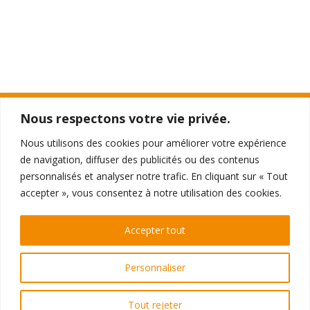
Nous respectons votre vie privée.
TTO THÉÂTRE
Nous utilisons des cookies pour améliorer votre expérience
396 - 398 Galeries de la Toison d'Or
de navigation, diffuser des publicités ou des contenus
1050 Ixelles
personnalisés et analyser notre trafic. En cliquant sur « Tout
accepter », vous consentez à notre utilisation des cookies.
RÉSERVATIONS
Par téléphone au 02 510 0510
Accepter tout
ou
directement en ligne
Personnaliser
© Théâtre de la Toison d'Or 2026
Tout rejeter