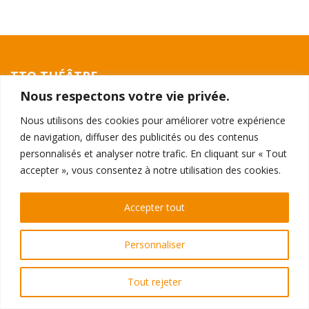
TTO THÉÂTRE
Nous respectons votre vie privée.
396 - 398 Galeries de la Toison d'Or
1050 Ixelles
Nous utilisons des cookies pour améliorer votre expérience
de navigation, diffuser des publicités ou des contenus
RÉSERVATIONS
personnalisés et analyser notre trafic. En cliquant sur « Tout
Par téléphone au 02 510 0510
accepter », vous consentez à notre utilisation des cookies.
ou
directement en ligne
Accepter tout
© Théâtre de la Toison d'Or 2026
Personnaliser
Vie privée
Tout rejeter