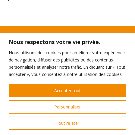
Nous respectons votre vie privée.
TTO THÉÂTRE
Nous utilisons des cookies pour améliorer votre expérience
396 - 398 Galeries de la Toison d'Or
1050 Ixelles
de navigation, diffuser des publicités ou des contenus
personnalisés et analyser notre trafic. En cliquant sur « Tout
RÉSERVATIONS
accepter », vous consentez à notre utilisation des cookies.
Par téléphone au 02 510 0510
ou
directement en ligne
Accepter tout
Personnaliser
© Théâtre de la Toison d'Or 2026
Vie privée
Tout rejeter