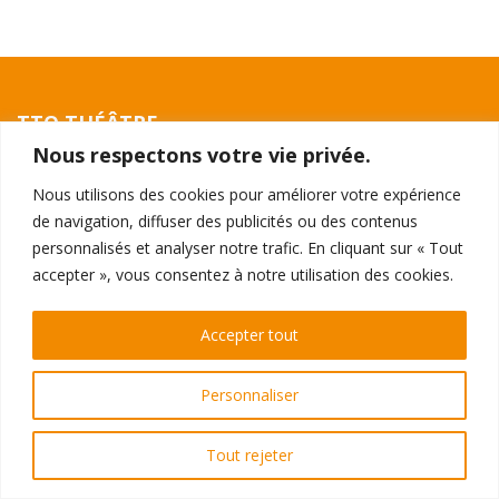
TTO THÉÂTRE
Nous respectons votre vie privée.
396 - 398 Galeries de la Toison d'Or
1050 Ixelles
Nous utilisons des cookies pour améliorer votre expérience
de navigation, diffuser des publicités ou des contenus
RÉSERVATIONS
personnalisés et analyser notre trafic. En cliquant sur « Tout
Par téléphone au 02 510 0510
accepter », vous consentez à notre utilisation des cookies.
ou
directement en ligne
Accepter tout
© Théâtre de la Toison d'Or 2026
Personnaliser
Vie privée
Tout rejeter