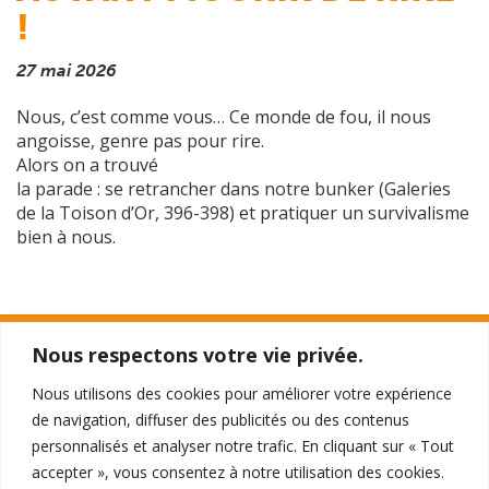
!
27 mai 2026
Nous, c’est comme vous… Ce monde de fou, il nous
angoisse, genre pas pour rire.
Alors on a trouvé
la parade : se retrancher dans notre bunker (Galeries
de la Toison d’Or, 396-398) et pratiquer un survivalisme
bien à nous.
Nous respectons votre vie privée.
TTO THÉÂTRE
Nous utilisons des cookies pour améliorer votre expérience
396 - 398 Galeries de la Toison d'Or
de navigation, diffuser des publicités ou des contenus
1050 Ixelles
personnalisés et analyser notre trafic. En cliquant sur « Tout
accepter », vous consentez à notre utilisation des cookies.