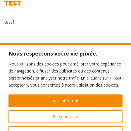
TEST
test1
Nous respectons votre vie privée.
TTO THÉÂTRE
Nous utilisons des cookies pour améliorer votre expérience
396 - 398 Galeries de la Toison d'Or
de navigation, diffuser des publicités ou des contenus
1050 Ixelles
personnalisés et analyser notre trafic. En cliquant sur « Tout
accepter », vous consentez à notre utilisation des cookies.
RÉSERVATIONS
Par téléphone au 02 510 0510
Accepter tout
ou
directement en ligne
Personnaliser
© Théâtre de la Toison d'Or 2026