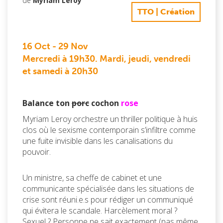
de
Myriam Leroy
TTO | Création
16 Oct
-
29 Nov
Mercredi à 19h30. Mardi, jeudi, vendredi
et samedi à 20h30
Balance ton
porc
cochon
rose
Myriam Leroy orchestre un thriller politique à huis
clos où le sexisme contemporain s’infiltre comme
une fuite invisible dans les canalisations du
pouvoir.
Un ministre, sa cheffe de cabinet et une
communicante spécialisée dans les situations de
crise sont réuni.e.s pour rédiger un communiqué
qui évitera le scandale. Harcèlement moral ?
Sexuel ? Personne ne sait exactement (pas même