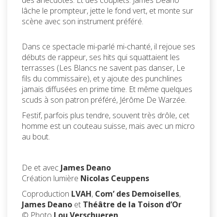
des anecdotes. Et des couplets. James Deano
lâche le prompteur, jette le fond vert, et monte sur
scène avec son instrument préféré.
Dans ce spectacle mi-parlé mi-chanté, il rejoue ses
débuts de rappeur, ses hits qui squattaient les
terrasses (Les Blancs ne savent pas danser, Le
fils du commissaire), et y ajoute des punchlines
jamais diffusées en prime time. Et même quelques
scuds à son patron préféré, Jérôme De Warzée.
Festif, parfois plus tendre, souvent très drôle, cet
homme est un couteau suisse, mais avec un micro
au bout.
De et avec
James Deano
Création lumière
Nicolas Ceuppens
Coproduction
LVAH
,
Com’ des Demoiselles
,
James Deano
et
Théâtre de la Toison d’Or
© Photo
Lou Verschueren