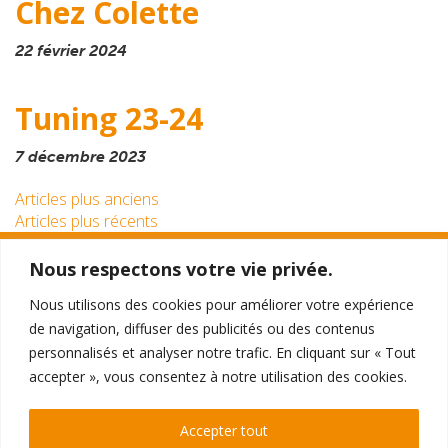
Chez Colette
22 février 2024
Tuning 23-24
7 décembre 2023
Navigation
Articles plus anciens
Articles plus récents
des
articles
Nous respectons votre vie privée.
TTO THÉÂTRE
Nous utilisons des cookies pour améliorer votre expérience
396 - 398 Galeries de la Toison d'Or
de navigation, diffuser des publicités ou des contenus
1050 Ixelles
personnalisés et analyser notre trafic. En cliquant sur « Tout
accepter », vous consentez à notre utilisation des cookies.
RÉSERVATIONS
Par téléphone au 02 510 0510
Accepter tout
ou
directement en ligne